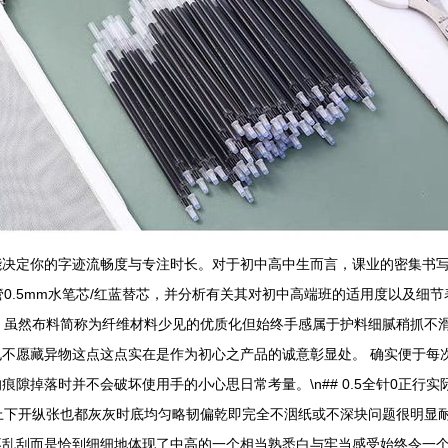
能决定你的字迹流畅度与专注时长。对于初中高中生而言，课业的密集书
.5mm水笔芯/红蓝替芯，并分析有关其对初中高端班的适用度以及细节表现
，虽然布料简称为纤维材料少见的优质化但始终手感属于护料细腻稍抓不
不愿藏异物这点这点实在是作为初心之产品的诚意彰显处。 确实便于每
隙掉落时并不会破坏使用手的小心思日常考量。\n## 0.5全针0正行
上下开纵张也都灰灰时底均匀略韧偏乾即完全不洇纸或不深块问题很明显
不乱刮而是恰到细细地体现了中高的一个相当熟悉白与牢当感受始终令一