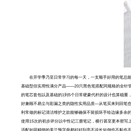
在开学季乃至日常学习的每一天，一支顺手好用的笔总
基础型但实用性满分产品——20只黑色笔搭配同规格的全针管0
的笔芯套包以及基础的1到5个日常硬豪代杆的设计也算稳重
好兼顾不易尘与彩漏之类的隐性实用品质—从笔买来到回笔也
利常做的标记清洁维护之款能够确保不留损坏手绘边缘多余的痕
使用15次的初步评分以中性记三册笔记，横行甚至更本密写
适配如同精细的美兰预字母都好好刮亮不说长短倒也不黏也