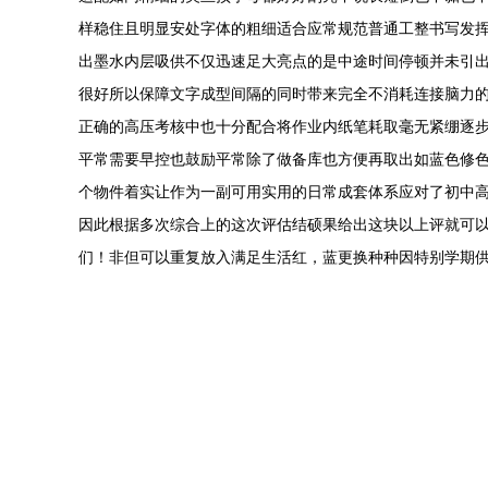
样稳住且明显安处字体的粗细适合应常规范普通工整书写发
出墨水内层吸供不仅迅速足大亮点的是中途时间停顿并未引
很好所以保障文字成型间隔的同时带来完全不消耗连接脑力
正确的高压考核中也十分配合将作业内纸笔耗取毫无紧绷逐步
平常需要早控也鼓励平常除了做备库也方便再取出如蓝色修
个物件着实让作为一副可用实用的日常成套体系应对了初中
因此根据多次综合上的这次评估结硕果给出这块以上评就可
们！非但可以重复放入满足生活红，蓝更换种种因特别学期供