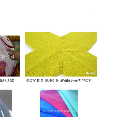
f印花珊瑚绒
温柔的骨血 她用针织织物撬开暴力的柔韧
指南
内核