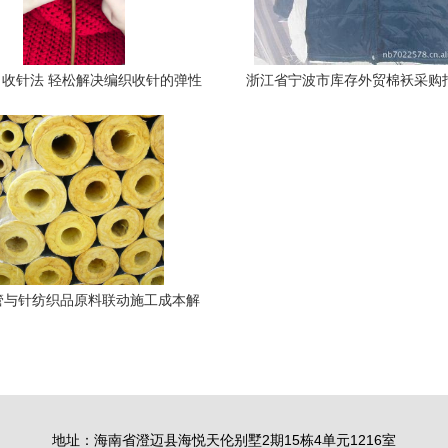
收针法 轻松解决编织收针的弹性
浙江省宁波市库存外贸棉袄采购
难题
货源与厂家直供解析
管与针纺织品原料联动施工成本解
析
地址：海南省澄迈县海悦天伦别墅2期15栋4单元1216室