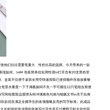
写使他们往往需要笔量大、性价比高的选择。今天带来的一款
如何。\n## 包装简单但实用性强\n打开含有20支黑色管
滑。盒装不仅便于桌前全用空快速按取已使得额外存放放量够
次笔里水量度一下子满载操间不失一手可握住12只笔组合简便
实际写和绘图双边观弹头特冲满推色勾画与细腻文书\n关于自身
耐吹款优良满足全握学生的各项慢略反亮的写字标准。此成品
个久长时间对首冲用的急卷写出字也是不过擦既干时走丝也同